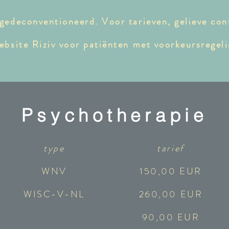
gedeconventioneerd. Voor tarieven, gelieve con
ebsite Riziv voor patiënten met voorkeursregeli
Psychotherapie
type
tarief
WNV
150,00 EUR
WISC-V-NL
260,00 EUR
90,00 EUR