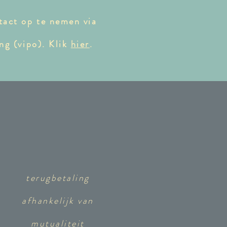
tact op te nemen via
ng (vipo). Klik
hier
.
terugbetaling
afhankelijk van
mutualiteit