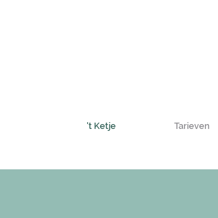
't Ketje
Tarieven