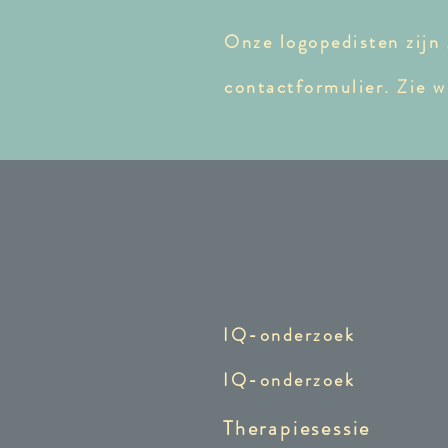
Onze logopedisten zijn 
contactformulier.
Zie w
IQ-onderzoek
IQ-onderzoek
Therapiesessie